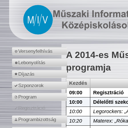
Versenyfelhívás
A 2014-es Műs
Lebonyolítás
programja
Díjazás
Kezdés
Szponzorok
09:00
Regisztráció
Program
10:00
Délelőtti szek
Regisztráció
10:00
Legorockers: „
Programbizottság
10:20
Materex: „Róka