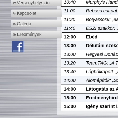
10:40
Murphy's Hands
Versenyhelyszín
11:00
Reboss csapat:
Kapcsolat
11:20
BolyaiSokk: „e
Galéria
11:40
ESZI szakkör: 
Eredmények
12:00
Ebéd
13:00
Délutáni szek
13:00
Hegyesi Donát:
13:20
TeamTAG: „A Tó
13:40
Légbőlkapott: 
14:00
Álomépítők: „Sz
14:00
Látogatás az A
15:00
Eredményhird
15:30
Igény szerint