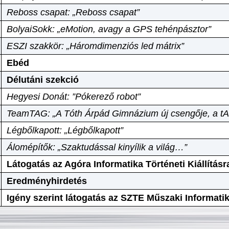
Reboss csapat: „Reboss csapat”
BolyaiSokk: „eMotion, avagy a GPS tehénpásztor”
ESZI szakkör: „Háromdimenziós led mátrix”
Ebéd
Délutáni szekció
Hegyesi Donát: ”Pókerező robot”
TeamTAG: „A Tóth Árpád Gimnázium új csengője, a tA
Légbőlkapott: „Légbőlkapott”
Álomépítők: „Szaktudással kinyílik a világ…”
Látogatás az Agóra Informatika Történeti Kiállításr
Eredményhirdetés
Igény szerint látogatás az SZTE Műszaki Informat