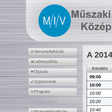
Versenyfelhívás
A 2014
Lebonyolítás
Kezdés
Díjazás
09:00
Szponzorok
10:00
Program
10:00
10:20
Regisztráció
10:40
Programbizottság