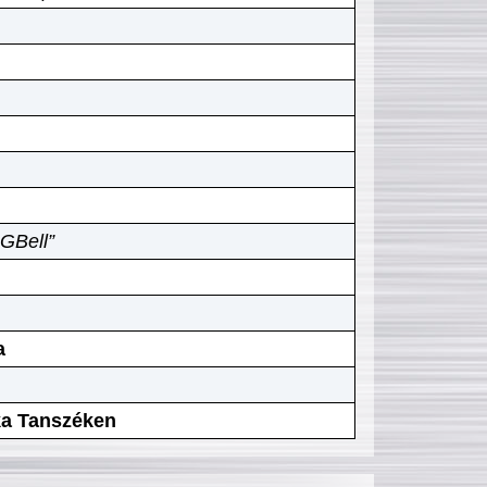
GBell”
a
ika Tanszéken