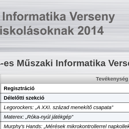
-es Műszaki Informatika Ver
Tevékenység
Regisztráció
Délelőtti szekció
Legorockers: „A XXI. század menekítő csapata”
Materex: „Róka-nyúl játékgép”
Murphy's Hands: „Mérések mikrokontrollerrel napkollek