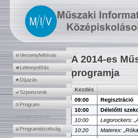
Versenyfelhívás
A 2014-es Műs
Lebonyolítás
programja
Díjazás
Kezdés
Szponzorok
09:00
Regisztráció
Program
10:00
Délelőtti szek
Regisztráció
10:00
Legorockers: „
Programbizottság
10:20
Materex: „Róka