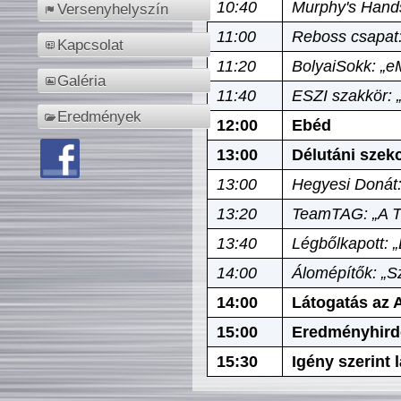
10:40
Murphy's Hands
Versenyhelyszín
11:00
Reboss csapat:
Kapcsolat
11:20
BolyaiSokk: „e
Galéria
11:40
ESZI szakkör: 
Eredmények
12:00
Ebéd
13:00
Délutáni szek
13:00
Hegyesi Donát:
13:20
TeamTAG: „A Tó
13:40
Légbőlkapott: 
14:00
Álomépítők: „Sz
14:00
Látogatás az A
15:00
Eredményhird
15:30
Igény szerint