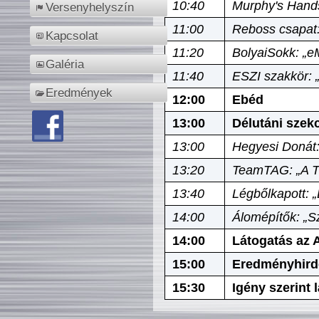
10:40
Murphy's Hands
Versenyhelyszín
11:00
Reboss csapat:
Kapcsolat
11:20
BolyaiSokk: „e
Galéria
11:40
ESZI szakkör: 
Eredmények
12:00
Ebéd
13:00
Délutáni szek
13:00
Hegyesi Donát:
13:20
TeamTAG: „A Tó
13:40
Légbőlkapott: 
14:00
Álomépítők: „Sz
14:00
Látogatás az A
15:00
Eredményhird
15:30
Igény szerint