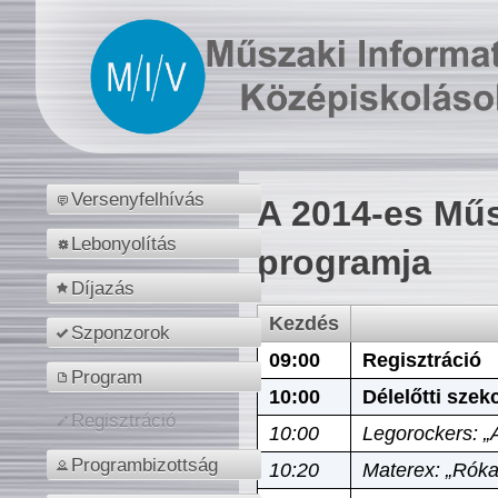
Versenyfelhívás
A 2014-es Műs
Lebonyolítás
programja
Díjazás
Kezdés
Szponzorok
09:00
Regisztráció
Program
10:00
Délelőtti szek
Regisztráció
10:00
Legorockers: „
Programbizottság
10:20
Materex: „Róka