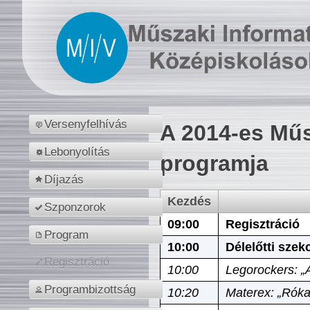
Versenyfelhívás
A 2014-es Műs
Lebonyolítás
programja
Díjazás
Kezdés
Szponzorok
09:00
Regisztráció
Program
10:00
Délelőtti szek
Regisztráció
10:00
Legorockers: „
Programbizottság
10:20
Materex: „Róka