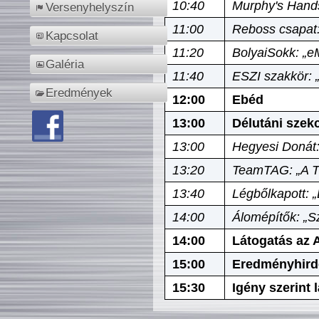
10:40
Murphy's Hands
Versenyhelyszín
11:00
Reboss csapat:
Kapcsolat
11:20
BolyaiSokk: „e
Galéria
11:40
ESZI szakkör: 
Eredmények
12:00
Ebéd
13:00
Délutáni szek
13:00
Hegyesi Donát:
13:20
TeamTAG: „A Tó
13:40
Légbőlkapott: 
14:00
Álomépítők: „Sz
14:00
Látogatás az A
15:00
Eredményhird
15:30
Igény szerint