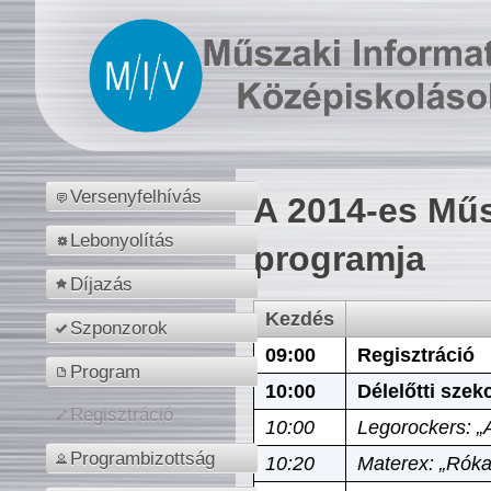
Versenyfelhívás
A 2014-es Műs
Lebonyolítás
programja
Díjazás
Kezdés
Szponzorok
09:00
Regisztráció
Program
10:00
Délelőtti szek
Regisztráció
10:00
Legorockers: „
Programbizottság
10:20
Materex: „Róka