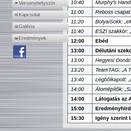
10:40
Murphy's Hands
Versenyhelyszín
11:00
Reboss csapat:
Kapcsolat
11:20
BolyaiSokk: „e
Galéria
11:40
ESZI szakkör: 
Eredmények
12:00
Ebéd
13:00
Délutáni szek
13:00
Hegyesi Donát:
13:20
TeamTAG: „A Tó
13:40
Légbőlkapott: 
14:00
Álomépítők: „Sz
14:00
Látogatás az A
15:00
Eredményhird
15:30
Igény szerint