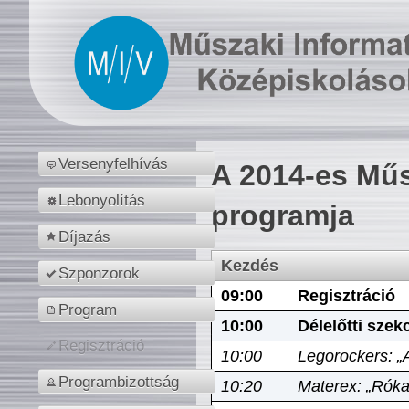
Versenyfelhívás
A 2014-es Műs
Lebonyolítás
programja
Díjazás
Kezdés
Szponzorok
09:00
Regisztráció
Program
10:00
Délelőtti szek
Regisztráció
10:00
Legorockers: „
Programbizottság
10:20
Materex: „Róka