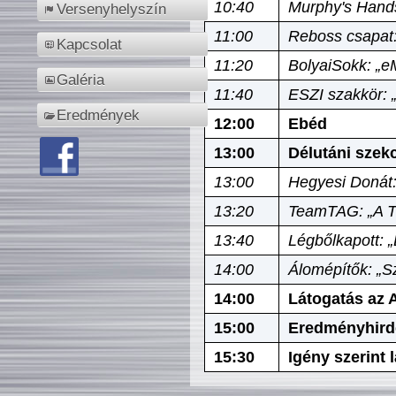
10:40
Murphy's Hands
Versenyhelyszín
11:00
Reboss csapat:
Kapcsolat
11:20
BolyaiSokk: „e
Galéria
11:40
ESZI szakkör: 
Eredmények
12:00
Ebéd
13:00
Délutáni szek
13:00
Hegyesi Donát:
13:20
TeamTAG: „A Tó
13:40
Légbőlkapott: 
14:00
Álomépítők: „Sz
14:00
Látogatás az A
15:00
Eredményhird
15:30
Igény szerint