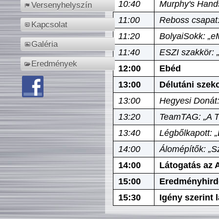
10:40
Murphy's Hands
Versenyhelyszín
11:00
Reboss csapat:
Kapcsolat
11:20
BolyaiSokk: „e
Galéria
11:40
ESZI szakkör: 
Eredmények
12:00
Ebéd
13:00
Délutáni szek
13:00
Hegyesi Donát:
13:20
TeamTAG: „A Tó
13:40
Légbőlkapott: 
14:00
Álomépítők: „Sz
14:00
Látogatás az A
15:00
Eredményhird
15:30
Igény szerint