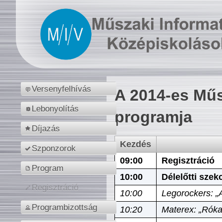
Versenyfelhívás
A 2014-es Műs
Lebonyolítás
programja
Díjazás
Kezdés
Szponzorok
09:00
Regisztráció
Program
10:00
Délelőtti szek
Regisztráció
10:00
Legorockers: „
Programbizottság
10:20
Materex: „Róka