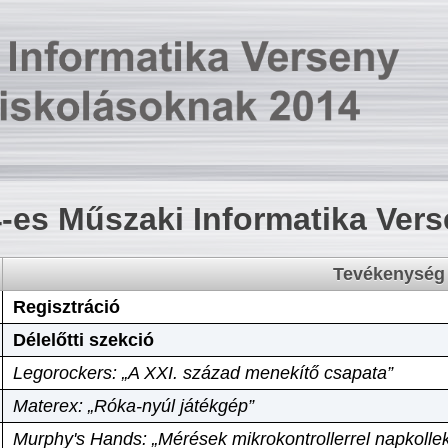
-es Műszaki Informatika Ver
Tevékenység
Regisztráció
Délelőtti szekció
Legorockers: „A XXI. század menekítő csapata”
Materex: „Róka-nyúl játékgép”
Murphy's Hands: „Mérések mikrokontrollerrel napkollek