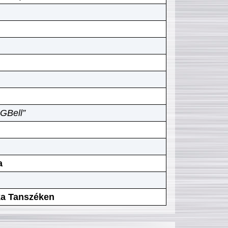
GBell”
a
ika Tanszéken