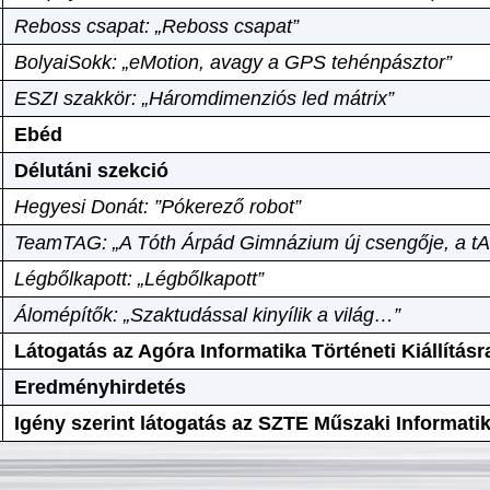
Reboss csapat: „Reboss csapat”
BolyaiSokk: „eMotion, avagy a GPS tehénpásztor”
ESZI szakkör: „Háromdimenziós led mátrix”
Ebéd
Délutáni szekció
Hegyesi Donát: ”Pókerező robot”
TeamTAG: „A Tóth Árpád Gimnázium új csengője, a tA
Légbőlkapott: „Légbőlkapott”
Álomépítők: „Szaktudással kinyílik a világ…”
Látogatás az Agóra Informatika Történeti Kiállításr
Eredményhirdetés
Igény szerint látogatás az SZTE Műszaki Informat