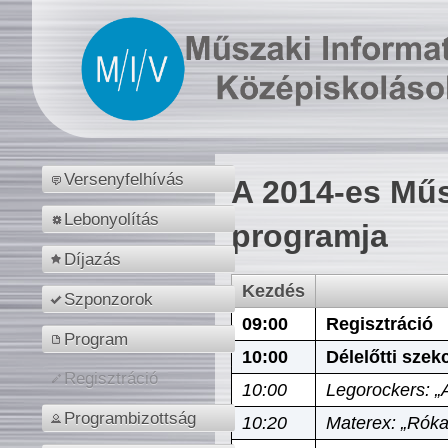
Versenyfelhívás
A 2014-es Műs
Lebonyolítás
programja
Díjazás
Kezdés
Szponzorok
09:00
Regisztráció
Program
10:00
Délelőtti szek
Regisztráció
10:00
Legorockers: „
Programbizottság
10:20
Materex: „Róka