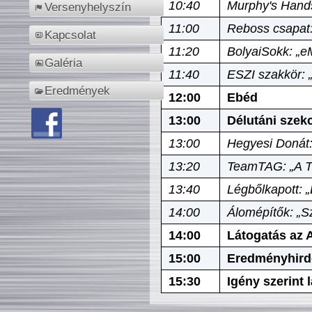
10:40
Murphy's Hands
Versenyhelyszín
11:00
Reboss csapat:
Kapcsolat
11:20
BolyaiSokk: „e
Galéria
11:40
ESZI szakkör: 
Eredmények
12:00
Ebéd
13:00
Délutáni szek
13:00
Hegyesi Donát:
13:20
TeamTAG: „A Tó
13:40
Légbőlkapott: 
14:00
Álomépítők: „Sz
14:00
Látogatás az A
15:00
Eredményhird
15:30
Igény szerint