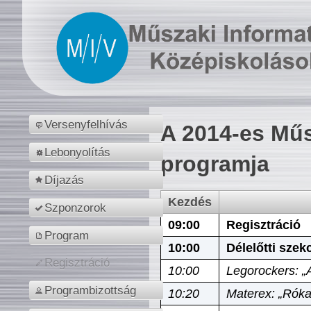
Versenyfelhívás
A 2014-es Műs
Lebonyolítás
programja
Díjazás
Kezdés
Szponzorok
09:00
Regisztráció
Program
10:00
Délelőtti szek
Regisztráció
10:00
Legorockers: „
Programbizottság
10:20
Materex: „Róka