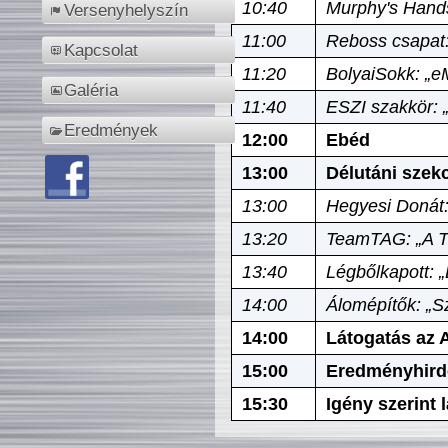
10:40
Murphy's Hands
Versenyhelyszín
11:00
Reboss csapat:
Kapcsolat
11:20
BolyaiSokk: „e
Galéria
11:40
ESZI szakkör: 
Eredmények
12:00
Ebéd
13:00
Délutáni szek
13:00
Hegyesi Donát:
13:20
TeamTAG: „A Tó
13:40
Légbőlkapott: 
14:00
Álomépítők: „Sz
14:00
Látogatás az A
15:00
Eredményhird
15:30
Igény szerint