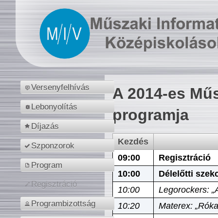
Versenyfelhívás
A 2014-es Műs
Lebonyolítás
programja
Díjazás
Kezdés
Szponzorok
09:00
Regisztráció
Program
10:00
Délelőtti szek
Regisztráció
10:00
Legorockers: „
Programbizottság
10:20
Materex: „Róka