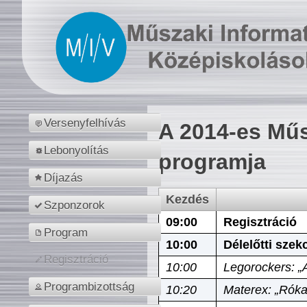
Versenyfelhívás
A 2014-es Műs
Lebonyolítás
programja
Díjazás
Kezdés
Szponzorok
09:00
Regisztráció
Program
10:00
Délelőtti szek
Regisztráció
10:00
Legorockers: „
Programbizottság
10:20
Materex: „Róka