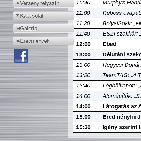
10:40
Murphy's Hands
Versenyhelyszín
11:00
Reboss csapat:
Kapcsolat
11:20
BolyaiSokk: „e
Galéria
11:40
ESZI szakkör: 
Eredmények
12:00
Ebéd
13:00
Délutáni szek
13:00
Hegyesi Donát:
13:20
TeamTAG: „A Tó
13:40
Légbőlkapott: 
14:00
Álomépítők: „Sz
14:00
Látogatás az A
15:00
Eredményhird
15:30
Igény szerint