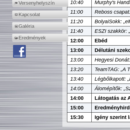
10:40
Murphy's Hands
Versenyhelyszín
11:00
Reboss csapat:
Kapcsolat
11:20
BolyaiSokk: „e
Galéria
11:40
ESZI szakkör: 
Eredmények
12:00
Ebéd
13:00
Délutáni szek
13:00
Hegyesi Donát:
13:20
TeamTAG: „A Tó
13:40
Légbőlkapott: 
14:00
Álomépítők: „Sz
14:00
Látogatás az A
15:00
Eredményhird
15:30
Igény szerint