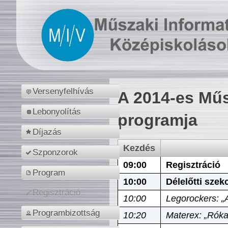
Versenyfelhívás
A 2014-es Műs
Lebonyolítás
programja
Díjazás
Kezdés
Szponzorok
09:00
Regisztráció
Program
10:00
Délelőtti szek
Regisztráció
10:00
Legorockers: „
Programbizottság
10:20
Materex: „Róka