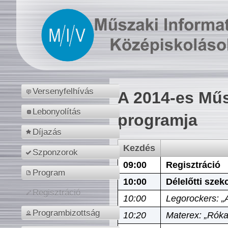
Versenyfelhívás
A 2014-es Műs
Lebonyolítás
programja
Díjazás
Kezdés
Szponzorok
09:00
Regisztráció
Program
10:00
Délelőtti szek
Regisztráció
10:00
Legorockers: „
Programbizottság
10:20
Materex: „Róka