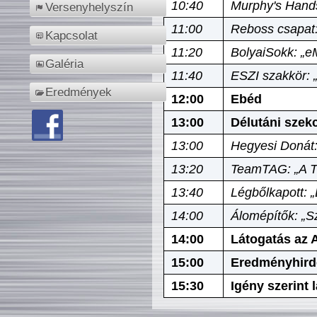
10:40
Murphy's Hands
Versenyhelyszín
11:00
Reboss csapat:
Kapcsolat
11:20
BolyaiSokk: „e
Galéria
11:40
ESZI szakkör: 
Eredmények
12:00
Ebéd
13:00
Délutáni szek
13:00
Hegyesi Donát:
13:20
TeamTAG: „A Tó
13:40
Légbőlkapott: 
14:00
Álomépítők: „Sz
14:00
Látogatás az A
15:00
Eredményhird
15:30
Igény szerint