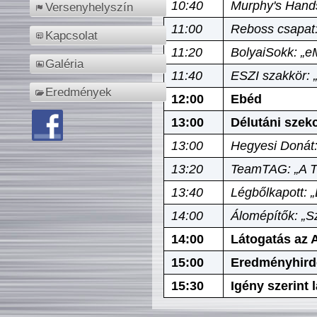
10:40
Murphy's Hands
Versenyhelyszín
11:00
Reboss csapat:
Kapcsolat
11:20
BolyaiSokk: „e
Galéria
11:40
ESZI szakkör: 
Eredmények
12:00
Ebéd
13:00
Délutáni szek
13:00
Hegyesi Donát:
13:20
TeamTAG: „A Tó
13:40
Légbőlkapott: 
14:00
Álomépítők: „Sz
14:00
Látogatás az A
15:00
Eredményhird
15:30
Igény szerint