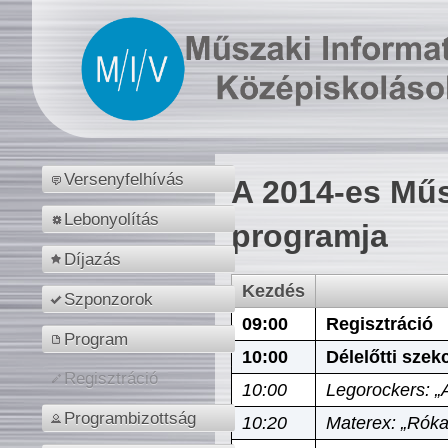
Versenyfelhívás
A 2014-es Műs
Lebonyolítás
programja
Díjazás
Kezdés
Szponzorok
09:00
Regisztráció
Program
10:00
Délelőtti szek
Regisztráció
10:00
Legorockers: „
Programbizottság
10:20
Materex: „Róka