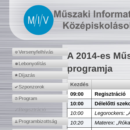
Versenyfelhívás
A 2014-es Műs
Lebonyolítás
programja
Díjazás
Kezdés
Szponzorok
09:00
Regisztráció
Program
10:00
Délelőtti szek
Regisztráció
10:00
Legorockers: „
Programbizottság
10:20
Materex: „Róka