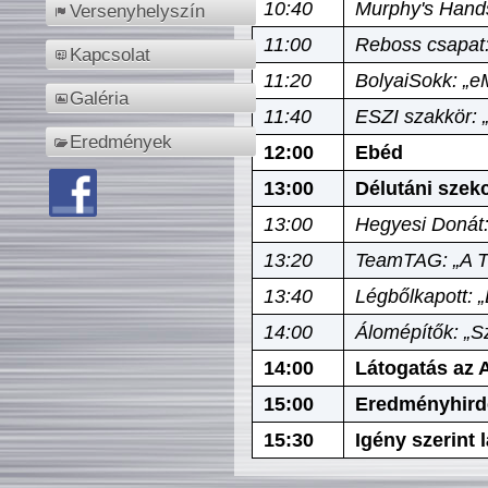
10:40
Murphy's Hands
Versenyhelyszín
11:00
Reboss csapat:
Kapcsolat
11:20
BolyaiSokk: „e
Galéria
11:40
ESZI szakkör: 
Eredmények
12:00
Ebéd
13:00
Délutáni szek
13:00
Hegyesi Donát:
13:20
TeamTAG: „A Tó
13:40
Légbőlkapott: 
14:00
Álomépítők: „Sz
14:00
Látogatás az A
15:00
Eredményhird
15:30
Igény szerint