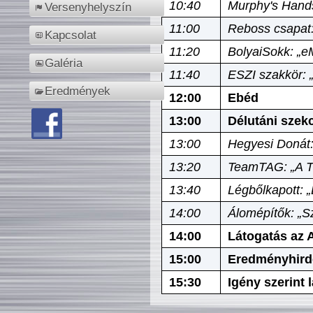
10:40
Murphy's Hands
Versenyhelyszín
11:00
Reboss csapat:
Kapcsolat
11:20
BolyaiSokk: „e
Galéria
11:40
ESZI szakkör: 
Eredmények
12:00
Ebéd
13:00
Délutáni szek
13:00
Hegyesi Donát:
13:20
TeamTAG: „A Tó
13:40
Légbőlkapott: 
14:00
Álomépítők: „Sz
14:00
Látogatás az A
15:00
Eredményhird
15:30
Igény szerint