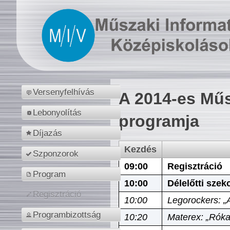
Versenyfelhívás
A 2014-es Műs
Lebonyolítás
programja
Díjazás
Kezdés
Szponzorok
09:00
Regisztráció
Program
10:00
Délelőtti szek
Regisztráció
10:00
Legorockers: „
Programbizottság
10:20
Materex: „Róka