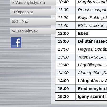
10:40
Murphy's Hands
Versenyhelyszín
11:00
Reboss csapat:
Kapcsolat
11:20
BolyaiSokk: „e
Galéria
11:40
ESZI szakkör: 
Eredmények
12:00
Ebéd
13:00
Délutáni szek
13:00
Hegyesi Donát:
13:20
TeamTAG: „A Tó
13:40
Légbőlkapott: 
14:00
Álomépítők: „Sz
14:00
Látogatás az A
15:00
Eredményhird
15:30
Igény szerint