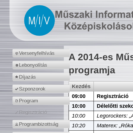
Versenyfelhívás
A 2014-es Műs
Lebonyolítás
programja
Díjazás
Kezdés
Szponzorok
09:00
Regisztráció
Program
10:00
Délelőtti szek
Regisztráció
10:00
Legorockers: „
Programbizottság
10:20
Materex: „Róka