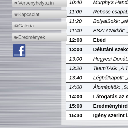
10:40
Murphy's Hands
Versenyhelyszín
11:00
Reboss csapat:
Kapcsolat
11:20
BolyaiSokk: „e
Galéria
11:40
ESZI szakkör: 
Eredmények
12:00
Ebéd
13:00
Délutáni szek
13:00
Hegyesi Donát:
13:20
TeamTAG: „A Tó
13:40
Légbőlkapott: 
14:00
Álomépítők: „Sz
14:00
Látogatás az A
15:00
Eredményhird
15:30
Igény szerint