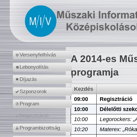
Versenyfelhívás
A 2014-es Műs
Lebonyolítás
programja
Díjazás
Kezdés
Szponzorok
09:00
Regisztráció
Program
10:00
Délelőtti szek
Regisztráció
10:00
Legorockers: „
Programbizottság
10:20
Materex: „Róka