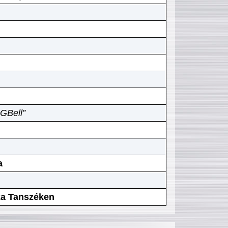
GBell”
a
ika Tanszéken