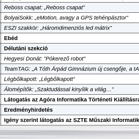
Reboss csapat: „Reboss csapat”
BolyaiSokk: „eMotion, avagy a GPS tehénpásztor”
ESZI szakkör: „Háromdimenziós led mátrix”
Ebéd
Délutáni szekció
Hegyesi Donát: ”Pókerező robot”
TeamTAG: „A Tóth Árpád Gimnázium új csengője, a tA
Légbőlkapott: „Légbőlkapott”
Álomépítők: „Szaktudással kinyílik a világ…”
Látogatás az Agóra Informatika Történeti Kiállításr
Eredményhirdetés
Igény szerint látogatás az SZTE Műszaki Informat