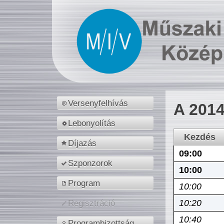
Versenyfelhívás
A 2014
Lebonyolítás
Kezdés
Díjazás
09:00
Szponzorok
10:00
Program
10:00
10:20
Regisztráció
10:40
Programbizottság