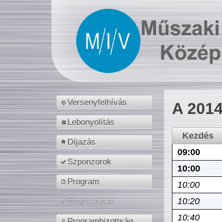
Versenyfelhívás
A 2014
Lebonyolítás
Kezdés
Díjazás
09:00
Szponzorok
10:00
Program
10:00
10:20
Regisztráció
10:40
Programbizottság