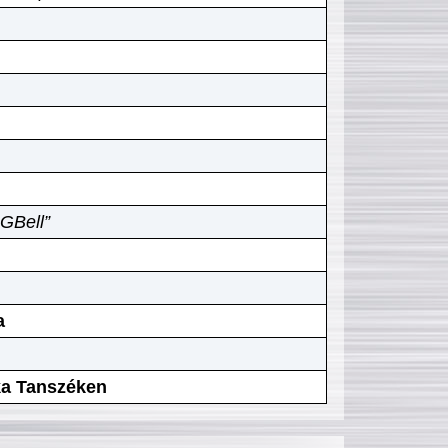
GBell”
a
ika Tanszéken