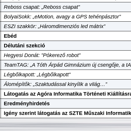
Reboss csapat: „Reboss csapat”
BolyaiSokk: „eMotion, avagy a GPS tehénpásztor”
ESZI szakkör: „Háromdimenziós led mátrix”
Ebéd
Délutáni szekció
Hegyesi Donát: ”Pókerező robot”
TeamTAG: „A Tóth Árpád Gimnázium új csengője, a tA
Légbőlkapott: „Légbőlkapott”
Álomépítők: „Szaktudással kinyílik a világ…”
Látogatás az Agóra Informatika Történeti Kiállításr
Eredményhirdetés
Igény szerint látogatás az SZTE Műszaki Informat