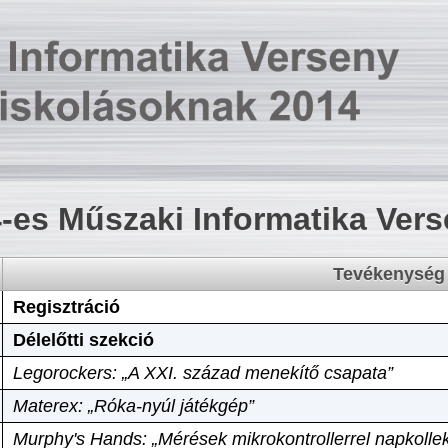
-es Műszaki Informatika Ver
Tevékenység
Regisztráció
Délelőtti szekció
Legorockers: „A XXI. század menekítő csapata”
Materex: „Róka-nyúl játékgép”
Murphy's Hands: „Mérések mikrokontrollerrel napkollek