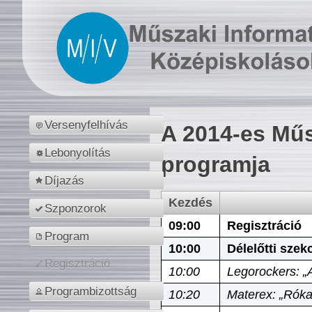
Versenyfelhívás
A 2014-es Műs
Lebonyolítás
programja
Díjazás
Kezdés
Szponzorok
09:00
Regisztráció
Program
10:00
Délelőtti szek
Regisztráció
10:00
Legorockers: „
Programbizottság
10:20
Materex: „Róka