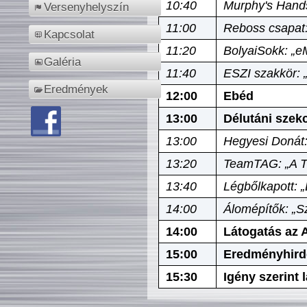
10:40
Murphy's Hands
Versenyhelyszín
11:00
Reboss csapat:
Kapcsolat
11:20
BolyaiSokk: „e
Galéria
11:40
ESZI szakkör: 
Eredmények
12:00
Ebéd
13:00
Délutáni szek
13:00
Hegyesi Donát:
13:20
TeamTAG: „A Tó
13:40
Légbőlkapott: 
14:00
Álomépítők: „Sz
14:00
Látogatás az A
15:00
Eredményhird
15:30
Igény szerint