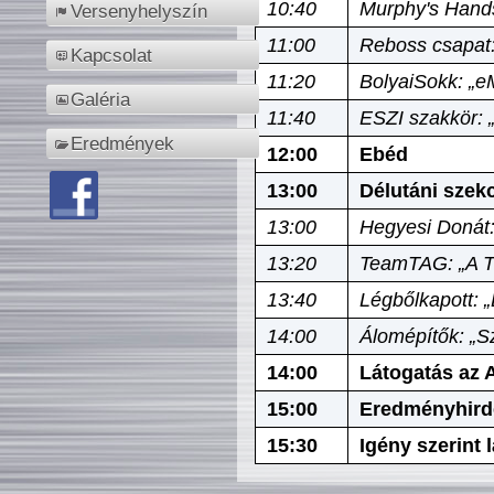
10:40
Murphy's Hands
Versenyhelyszín
11:00
Reboss csapat:
Kapcsolat
11:20
BolyaiSokk: „e
Galéria
11:40
ESZI szakkör: 
Eredmények
12:00
Ebéd
13:00
Délutáni szek
13:00
Hegyesi Donát:
13:20
TeamTAG: „A Tó
13:40
Légbőlkapott: 
14:00
Álomépítők: „Sz
14:00
Látogatás az A
15:00
Eredményhird
15:30
Igény szerint