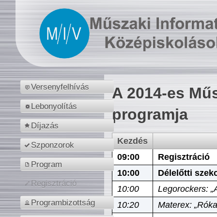
Versenyfelhívás
A 2014-es Műs
Lebonyolítás
programja
Díjazás
Kezdés
Szponzorok
09:00
Regisztráció
Program
10:00
Délelőtti szek
Regisztráció
10:00
Legorockers: „
Programbizottság
10:20
Materex: „Róka