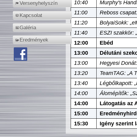
10:40
Murphy's Hands
Versenyhelyszín
11:00
Reboss csapat:
Kapcsolat
11:20
BolyaiSokk: „e
Galéria
11:40
ESZI szakkör: 
Eredmények
12:00
Ebéd
13:00
Délutáni szek
13:00
Hegyesi Donát:
13:20
TeamTAG: „A Tó
13:40
Légbőlkapott: 
14:00
Álomépítők: „Sz
14:00
Látogatás az A
15:00
Eredményhird
15:30
Igény szerint