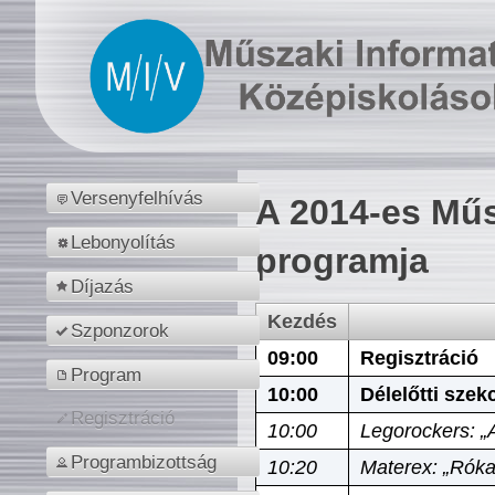
Versenyfelhívás
A 2014-es Műs
Lebonyolítás
programja
Díjazás
Kezdés
Szponzorok
09:00
Regisztráció
Program
10:00
Délelőtti szek
Regisztráció
10:00
Legorockers: „
Programbizottság
10:20
Materex: „Róka