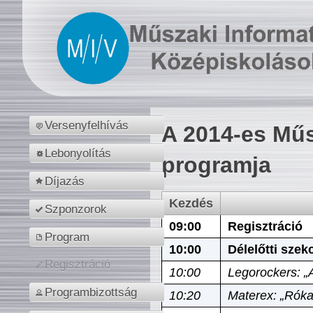
Versenyfelhívás
A 2014-es Műs
Lebonyolítás
programja
Díjazás
Kezdés
Szponzorok
09:00
Regisztráció
Program
10:00
Délelőtti szek
Regisztráció
10:00
Legorockers: „
Programbizottság
10:20
Materex: „Róka