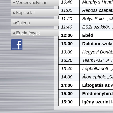
10:40
Murphy's Hands
Versenyhelyszín
11:00
Reboss csapat:
Kapcsolat
11:20
BolyaiSokk: „e
Galéria
11:40
ESZI szakkör: 
Eredmények
12:00
Ebéd
13:00
Délutáni szek
13:00
Hegyesi Donát:
13:20
TeamTAG: „A Tó
13:40
Légbőlkapott: 
14:00
Álomépítők: „Sz
14:00
Látogatás az A
15:00
Eredményhird
15:30
Igény szerint