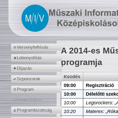
Versenyfelhívás
A 2014-es Műs
Lebonyolítás
programja
Díjazás
Kezdés
Szponzorok
09:00
Regisztráció
Program
10:00
Délelőtti szek
Regisztráció
10:00
Legorockers: „
Programbizottság
10:20
Materex: „Róka