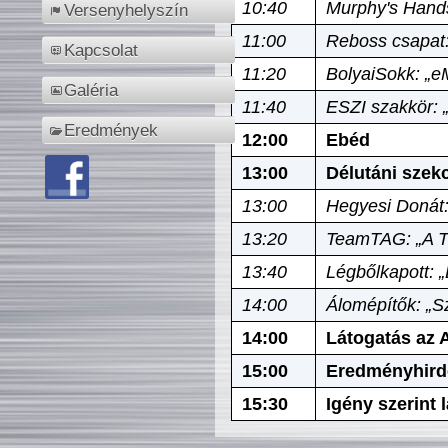
10:40
Murphy's Hands
Versenyhelyszín
11:00
Reboss csapat:
Kapcsolat
11:20
BolyaiSokk: „e
Galéria
11:40
ESZI szakkör: 
Eredmények
12:00
Ebéd
13:00
Délutáni szek
13:00
Hegyesi Donát:
13:20
TeamTAG: „A Tó
13:40
Légbőlkapott: 
14:00
Álomépítők: „Sz
14:00
Látogatás az A
15:00
Eredményhird
15:30
Igény szerint