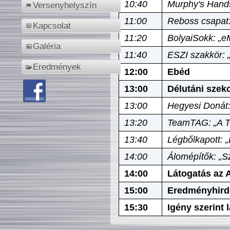
10:40
Murphy's Hands
Versenyhelyszín
11:00
Reboss csapat:
Kapcsolat
11:20
BolyaiSokk: „e
Galéria
11:40
ESZI szakkör: 
Eredmények
12:00
Ebéd
13:00
Délutáni szek
13:00
Hegyesi Donát:
13:20
TeamTAG: „A Tó
13:40
Légbőlkapott: 
14:00
Álomépítők: „Sz
14:00
Látogatás az A
15:00
Eredményhird
15:30
Igény szerint