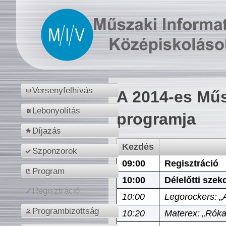
Versenyfelhívás
A 2014-es Műs
Lebonyolítás
programja
Díjazás
Kezdés
Szponzorok
09:00
Regisztráció
Program
10:00
Délelőtti szek
Regisztráció
10:00
Legorockers: „
Programbizottság
10:20
Materex: „Róka