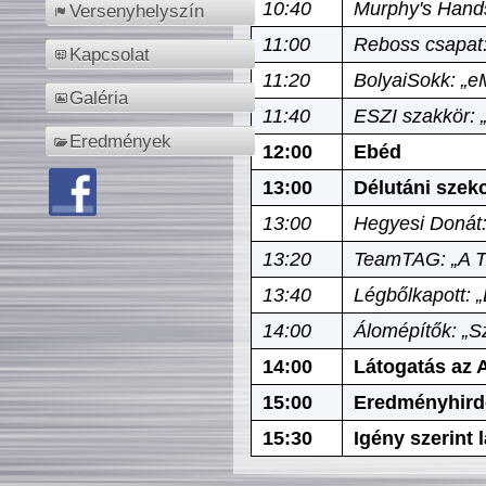
10:40
Murphy's Hands
Versenyhelyszín
11:00
Reboss csapat:
Kapcsolat
11:20
BolyaiSokk: „e
Galéria
11:40
ESZI szakkör: 
Eredmények
12:00
Ebéd
13:00
Délutáni szek
13:00
Hegyesi Donát:
13:20
TeamTAG: „A Tó
13:40
Légbőlkapott: 
14:00
Álomépítők: „Sz
14:00
Látogatás az A
15:00
Eredményhird
15:30
Igény szerint