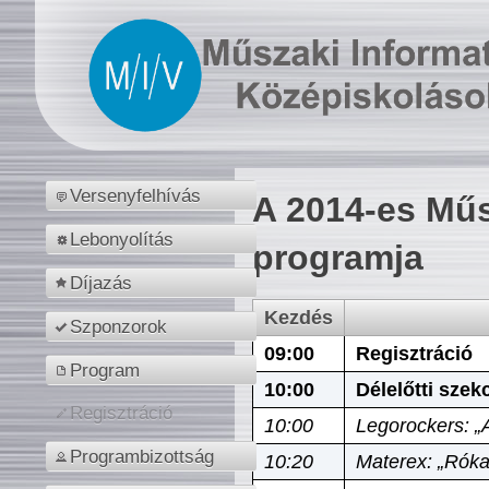
Versenyfelhívás
A 2014-es Műs
Lebonyolítás
programja
Díjazás
Kezdés
Szponzorok
09:00
Regisztráció
Program
10:00
Délelőtti szek
Regisztráció
10:00
Legorockers: „
Programbizottság
10:20
Materex: „Róka