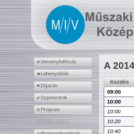
Versenyfelhívás
A 2014
Lebonyolítás
Kezdés
Díjazás
09:00
Szponzorok
10:00
Program
10:00
10:20
Regisztráció
10:40
Programbizottság