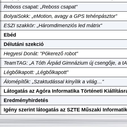
Reboss csapat: „Reboss csapat”
BolyaiSokk: „eMotion, avagy a GPS tehénpásztor”
ESZI szakkör: „Háromdimenziós led mátrix”
Ebéd
Délutáni szekció
Hegyesi Donát: ”Pókerező robot”
TeamTAG: „A Tóth Árpád Gimnázium új csengője, a tA
Légbőlkapott: „Légbőlkapott”
Álomépítők: „Szaktudással kinyílik a világ…”
Látogatás az Agóra Informatika Történeti Kiállításr
Eredményhirdetés
Igény szerint látogatás az SZTE Műszaki Informat