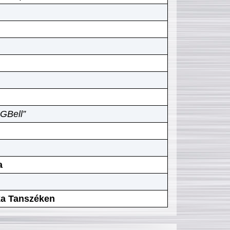
GBell”
a
ika Tanszéken