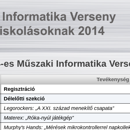
-es Műszaki Informatika Ver
Tevékenység
Regisztráció
Délelőtti szekció
Legorockers: „A XXI. század menekítő csapata”
Materex: „Róka-nyúl játékgép”
Murphy's Hands: „Mérések mikrokontrollerrel napkollek