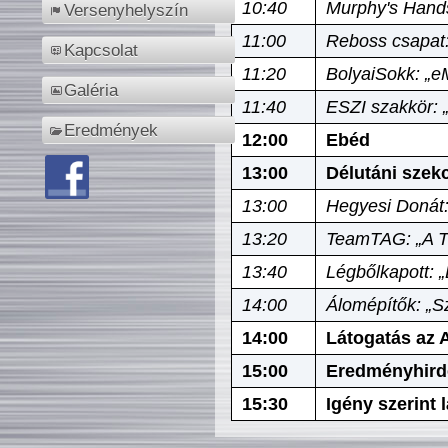
10:40
Murphy's Hands
Versenyhelyszín
11:00
Reboss csapat:
Kapcsolat
11:20
BolyaiSokk: „e
Galéria
11:40
ESZI szakkör: 
Eredmények
12:00
Ebéd
13:00
Délutáni szek
13:00
Hegyesi Donát:
13:20
TeamTAG: „A Tó
13:40
Légbőlkapott: 
14:00
Álomépítők: „Sz
14:00
Látogatás az A
15:00
Eredményhird
15:30
Igény szerint