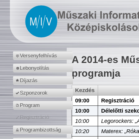
Versenyfelhívás
A 2014-es Műs
Lebonyolítás
programja
Díjazás
Kezdés
Szponzorok
09:00
Regisztráció
Program
10:00
Délelőtti szek
Regisztráció
10:00
Legorockers: „
Programbizottság
10:20
Materex: „Róka