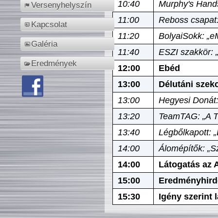
10:40
Murphy's Hands
Versenyhelyszín
11:00
Reboss csapat:
Kapcsolat
11:20
BolyaiSokk: „e
Galéria
11:40
ESZI szakkör: 
Eredmények
12:00
Ebéd
13:00
Délutáni szek
13:00
Hegyesi Donát:
13:20
TeamTAG: „A Tó
13:40
Légbőlkapott: 
14:00
Álomépítők: „Sz
14:00
Látogatás az A
15:00
Eredményhird
15:30
Igény szerint