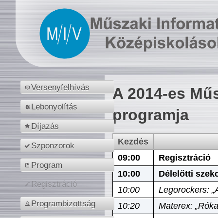
Versenyfelhívás
A 2014-es Műs
Lebonyolítás
programja
Díjazás
Kezdés
Szponzorok
09:00
Regisztráció
Program
10:00
Délelőtti szek
Regisztráció
10:00
Legorockers: „
Programbizottság
10:20
Materex: „Róka