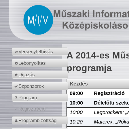
Versenyfelhívás
A 2014-es Műs
Lebonyolítás
programja
Díjazás
Kezdés
Szponzorok
09:00
Regisztráció
Program
10:00
Délelőtti szek
Regisztráció
10:00
Legorockers: „
Programbizottság
10:20
Materex: „Róka