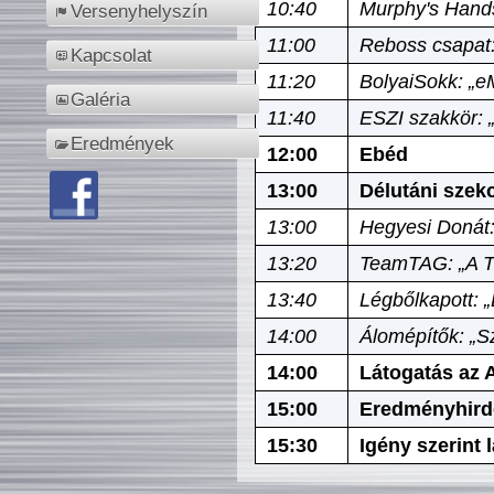
10:40
Murphy's Hands
Versenyhelyszín
11:00
Reboss csapat:
Kapcsolat
11:20
BolyaiSokk: „e
Galéria
11:40
ESZI szakkör: 
Eredmények
12:00
Ebéd
13:00
Délutáni szek
13:00
Hegyesi Donát:
13:20
TeamTAG: „A Tó
13:40
Légbőlkapott: 
14:00
Álomépítők: „Sz
14:00
Látogatás az A
15:00
Eredményhird
15:30
Igény szerint