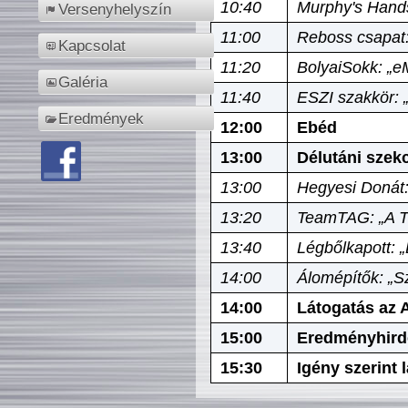
10:40
Murphy's Hands
Versenyhelyszín
11:00
Reboss csapat:
Kapcsolat
11:20
BolyaiSokk: „e
Galéria
11:40
ESZI szakkör: 
Eredmények
12:00
Ebéd
13:00
Délutáni szek
13:00
Hegyesi Donát:
13:20
TeamTAG: „A Tó
13:40
Légbőlkapott: 
14:00
Álomépítők: „Sz
14:00
Látogatás az A
15:00
Eredményhird
15:30
Igény szerint