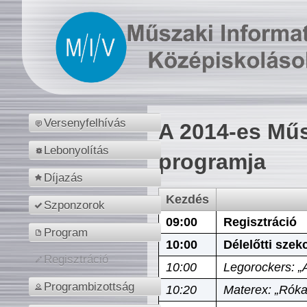
Versenyfelhívás
A 2014-es Műs
Lebonyolítás
programja
Díjazás
Kezdés
Szponzorok
09:00
Regisztráció
Program
10:00
Délelőtti szek
Regisztráció
10:00
Legorockers: „
Programbizottság
10:20
Materex: „Róka