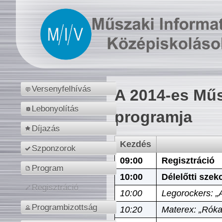
Versenyfelhívás
A 2014-es Műs
Lebonyolítás
programja
Díjazás
Kezdés
Szponzorok
09:00
Regisztráció
Program
10:00
Délelőtti szek
Regisztráció
10:00
Legorockers: „
Programbizottság
10:20
Materex: „Róka