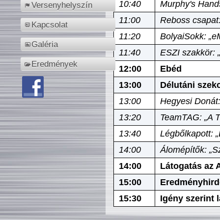
10:40
Murphy's Hands
Versenyhelyszín
11:00
Reboss csapat:
Kapcsolat
11:20
BolyaiSokk: „e
Galéria
11:40
ESZI szakkör: 
Eredmények
12:00
Ebéd
13:00
Délutáni szek
13:00
Hegyesi Donát:
13:20
TeamTAG: „A Tó
13:40
Légbőlkapott: 
14:00
Álomépítők: „Sz
14:00
Látogatás az A
15:00
Eredményhird
15:30
Igény szerint