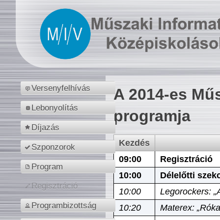
Versenyfelhívás
A 2014-es Műs
Lebonyolítás
programja
Díjazás
Kezdés
Szponzorok
09:00
Regisztráció
Program
10:00
Délelőtti szek
Regisztráció
10:00
Legorockers: „
Programbizottság
10:20
Materex: „Róka