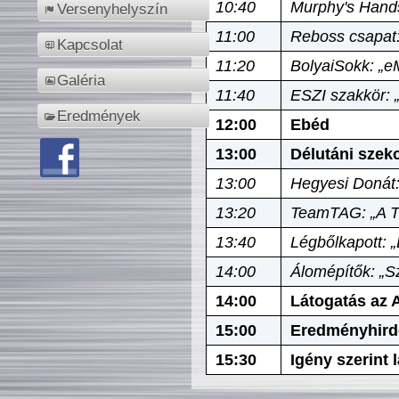
10:40
Murphy's Hands
Versenyhelyszín
11:00
Reboss csapat:
Kapcsolat
11:20
BolyaiSokk: „e
Galéria
11:40
ESZI szakkör: 
Eredmények
12:00
Ebéd
13:00
Délutáni szek
13:00
Hegyesi Donát:
13:20
TeamTAG: „A Tó
13:40
Légbőlkapott: 
14:00
Álomépítők: „Sz
14:00
Látogatás az A
15:00
Eredményhird
15:30
Igény szerint