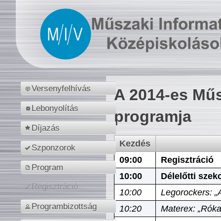
Versenyfelhívás
A 2014-es Műs
Lebonyolítás
programja
Díjazás
Kezdés
Szponzorok
09:00
Regisztráció
Program
10:00
Délelőtti szek
Regisztráció
10:00
Legorockers: „
Programbizottság
10:20
Materex: „Róka