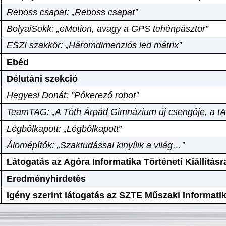
Reboss csapat: „Reboss csapat”
BolyaiSokk: „eMotion, avagy a GPS tehénpásztor”
ESZI szakkör: „Háromdimenziós led mátrix”
Ebéd
Délutáni szekció
Hegyesi Donát: ”Pókerező robot”
TeamTAG: „A Tóth Árpád Gimnázium új csengője, a tA
Légbőlkapott: „Légbőlkapott”
Álomépítők: „Szaktudással kinyílik a világ…”
Látogatás az Agóra Informatika Történeti Kiállításr
Eredményhirdetés
Igény szerint látogatás az SZTE Műszaki Informat