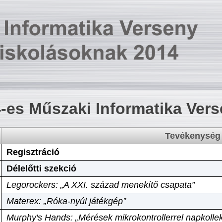
-es Műszaki Informatika Ver
Tevékenység
Regisztráció
Délelőtti szekció
Legorockers: „A XXI. század menekítő csapata”
Materex: „Róka-nyúl játékgép”
Murphy's Hands: „Mérések mikrokontrollerrel napkollek