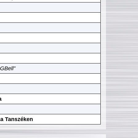
GBell”
a
ika Tanszéken