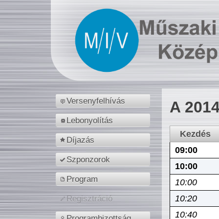
Versenyfelhívás
A 2014
Lebonyolítás
Kezdés
Díjazás
09:00
Szponzorok
10:00
Program
10:00
10:20
Regisztráció
10:40
Programbizottság