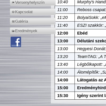
10:40
Murphy's Hands
Versenyhelyszín
11:00
Reboss csapat:
Kapcsolat
11:20
BolyaiSokk: „e
Galéria
11:40
ESZI szakkör: 
Eredmények
12:00
Ebéd
13:00
Délutáni szek
13:00
Hegyesi Donát:
13:20
TeamTAG: „A Tó
13:40
Légbőlkapott: 
14:00
Álomépítők: „Sz
14:00
Látogatás az A
15:00
Eredményhird
15:30
Igény szerint