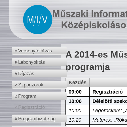
Versenyfelhívás
A 2014-es Műs
Lebonyolítás
programja
Díjazás
Kezdés
Szponzorok
09:00
Regisztráció
Program
10:00
Délelőtti szek
Regisztráció
10:00
Legorockers: „
Programbizottság
10:20
Materex: „Róka