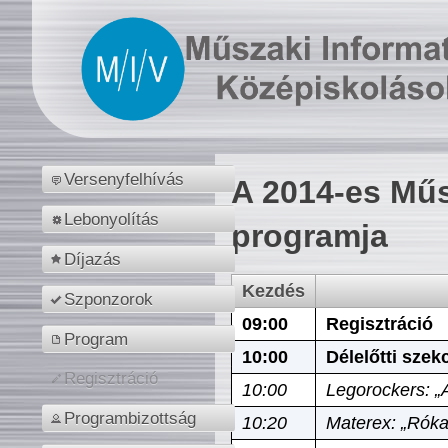
Versenyfelhívás
A 2014-es Műs
Lebonyolítás
programja
Díjazás
Kezdés
Szponzorok
09:00
Regisztráció
Program
10:00
Délelőtti szek
Regisztráció
10:00
Legorockers: „
Programbizottság
10:20
Materex: „Róka