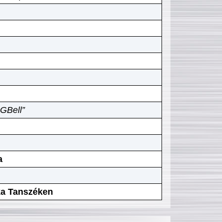
GBell”
a
ika Tanszéken