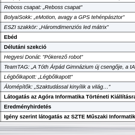
Reboss csapat: „Reboss csapat”
BolyaiSokk: „eMotion, avagy a GPS tehénpásztor”
ESZI szakkör: „Háromdimenziós led mátrix”
Ebéd
Délutáni szekció
Hegyesi Donát: ”Pókerező robot”
TeamTAG: „A Tóth Árpád Gimnázium új csengője, a tA
Légbőlkapott: „Légbőlkapott”
Álomépítők: „Szaktudással kinyílik a világ…”
Látogatás az Agóra Informatika Történeti Kiállításr
Eredményhirdetés
Igény szerint látogatás az SZTE Műszaki Informat