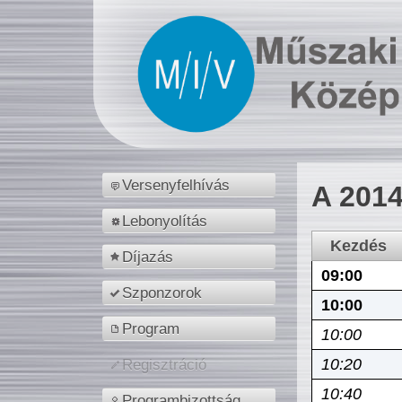
Versenyfelhívás
A 2014
Lebonyolítás
Kezdés
Díjazás
09:00
Szponzorok
10:00
Program
10:00
10:20
Regisztráció
10:40
Programbizottság