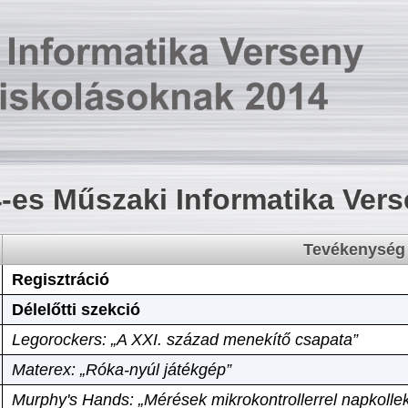
-es Műszaki Informatika Ver
Tevékenység
Regisztráció
Délelőtti szekció
Legorockers: „A XXI. század menekítő csapata”
Materex: „Róka-nyúl játékgép”
Murphy's Hands: „Mérések mikrokontrollerrel napkollek