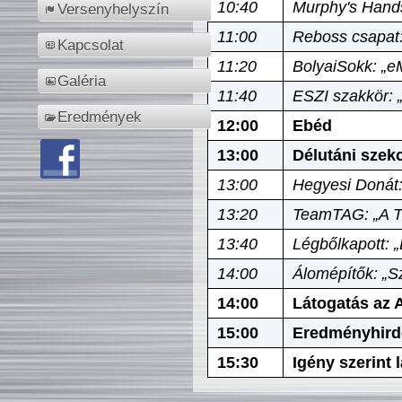
10:40
Murphy's Hands
Versenyhelyszín
11:00
Reboss csapat:
Kapcsolat
11:20
BolyaiSokk: „e
Galéria
11:40
ESZI szakkör: 
Eredmények
12:00
Ebéd
13:00
Délutáni szek
13:00
Hegyesi Donát:
13:20
TeamTAG: „A Tó
13:40
Légbőlkapott: 
14:00
Álomépítők: „Sz
14:00
Látogatás az A
15:00
Eredményhird
15:30
Igény szerint