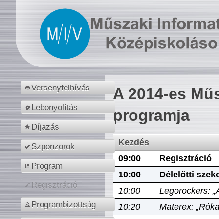
Versenyfelhívás
A 2014-es Műs
Lebonyolítás
programja
Díjazás
Kezdés
Szponzorok
09:00
Regisztráció
Program
10:00
Délelőtti szek
Regisztráció
10:00
Legorockers: „
Programbizottság
10:20
Materex: „Róka