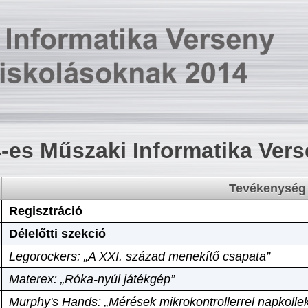
-es Műszaki Informatika Ver
Tevékenység
Regisztráció
Délelőtti szekció
Legorockers: „A XXI. század menekítő csapata”
Materex: „Róka-nyúl játékgép”
Murphy's Hands: „Mérések mikrokontrollerrel napkollek