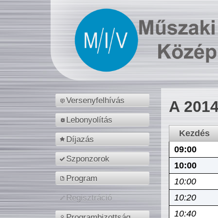
Versenyfelhívás
A 2014
Lebonyolítás
Kezdés
Díjazás
09:00
Szponzorok
10:00
Program
10:00
10:20
Regisztráció
10:40
Programbizottság