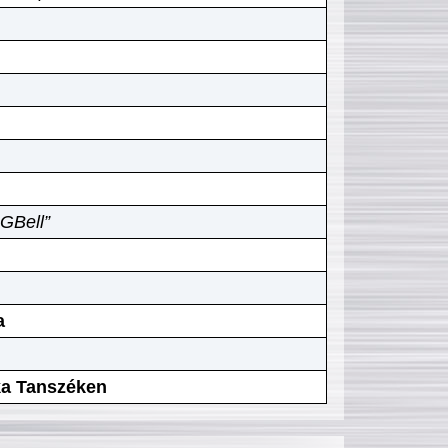
GBell”
a
ika Tanszéken