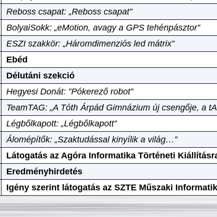
Reboss csapat: „Reboss csapat”
BolyaiSokk: „eMotion, avagy a GPS tehénpásztor”
ESZI szakkör: „Háromdimenziós led mátrix”
Ebéd
Délutáni szekció
Hegyesi Donát: ”Pókerező robot”
TeamTAG: „A Tóth Árpád Gimnázium új csengője, a tA
Légbőlkapott: „Légbőlkapott”
Álomépítők: „Szaktudással kinyílik a világ…”
Látogatás az Agóra Informatika Történeti Kiállításr
Eredményhirdetés
Igény szerint látogatás az SZTE Műszaki Informat