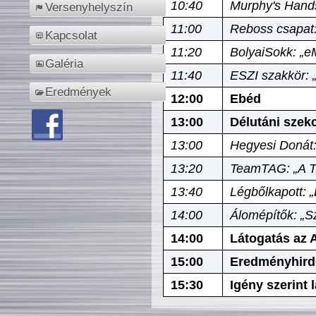
10:40
Murphy's Hands
Versenyhelyszín
11:00
Reboss csapat:
Kapcsolat
11:20
BolyaiSokk: „e
Galéria
11:40
ESZI szakkör: 
Eredmények
12:00
Ebéd
13:00
Délutáni szek
13:00
Hegyesi Donát:
13:20
TeamTAG: „A Tó
13:40
Légbőlkapott: 
14:00
Álomépítők: „Sz
14:00
Látogatás az A
15:00
Eredményhird
15:30
Igény szerint