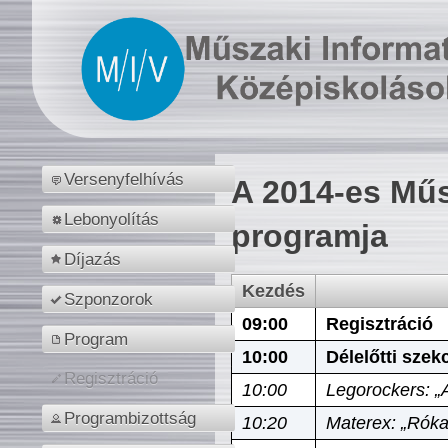
Versenyfelhívás
A 2014-es Műs
Lebonyolítás
programja
Díjazás
Kezdés
Szponzorok
09:00
Regisztráció
Program
10:00
Délelőtti szek
Regisztráció
10:00
Legorockers: „
Programbizottság
10:20
Materex: „Róka