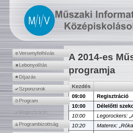
Versenyfelhívás
A 2014-es Műs
Lebonyolítás
programja
Díjazás
Kezdés
Szponzorok
09:00
Regisztráció
Program
10:00
Délelőtti szek
Regisztráció
10:00
Legorockers: „
Programbizottság
10:20
Materex: „Róka