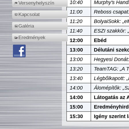
10:40
Murphy's Hands
Versenyhelyszín
11:00
Reboss csapat:
Kapcsolat
11:20
BolyaiSokk: „e
Galéria
11:40
ESZI szakkör: 
Eredmények
12:00
Ebéd
13:00
Délutáni szek
13:00
Hegyesi Donát:
13:20
TeamTAG: „A Tó
13:40
Légbőlkapott: 
14:00
Álomépítők: „Sz
14:00
Látogatás az A
15:00
Eredményhird
15:30
Igény szerint