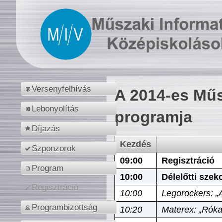
Versenyfelhívás
A 2014-es Műs
Lebonyolítás
programja
Díjazás
Kezdés
Szponzorok
09:00
Regisztráció
Program
10:00
Délelőtti szek
Regisztráció
10:00
Legorockers: „
Programbizottság
10:20
Materex: „Róka