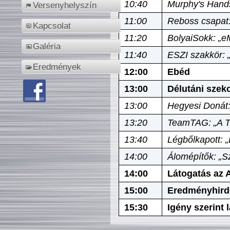
10:40
Murphy's Hands
Versenyhelyszín
11:00
Reboss csapat:
Kapcsolat
11:20
BolyaiSokk: „e
Galéria
11:40
ESZI szakkör: 
Eredmények
12:00
Ebéd
13:00
Délutáni szek
13:00
Hegyesi Donát:
13:20
TeamTAG: „A Tó
13:40
Légbőlkapott: 
14:00
Álomépítők: „Sz
14:00
Látogatás az A
15:00
Eredményhird
15:30
Igény szerint