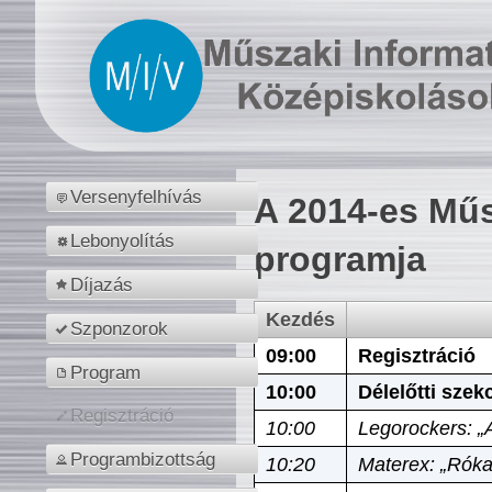
Versenyfelhívás
A 2014-es Műs
Lebonyolítás
programja
Díjazás
Kezdés
Szponzorok
09:00
Regisztráció
Program
10:00
Délelőtti szek
Regisztráció
10:00
Legorockers: „
Programbizottság
10:20
Materex: „Róka