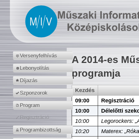
Versenyfelhívás
A 2014-es Műs
Lebonyolítás
programja
Díjazás
Kezdés
Szponzorok
09:00
Regisztráció
Program
10:00
Délelőtti szek
Regisztráció
10:00
Legorockers: „
Programbizottság
10:20
Materex: „Róka