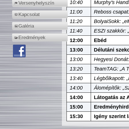
10:40
Murphy's Hands
Versenyhelyszín
11:00
Reboss csapat:
Kapcsolat
11:20
BolyaiSokk: „e
Galéria
11:40
ESZI szakkör: 
Eredmények
12:00
Ebéd
13:00
Délutáni szek
13:00
Hegyesi Donát:
13:20
TeamTAG: „A Tó
13:40
Légbőlkapott: 
14:00
Álomépítők: „Sz
14:00
Látogatás az A
15:00
Eredményhird
15:30
Igény szerint