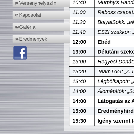
10:40
Murphy's Hands
Versenyhelyszín
11:00
Reboss csapat:
Kapcsolat
11:20
BolyaiSokk: „e
Galéria
11:40
ESZI szakkör: 
Eredmények
12:00
Ebéd
13:00
Délutáni szek
13:00
Hegyesi Donát:
13:20
TeamTAG: „A Tó
13:40
Légbőlkapott: 
14:00
Álomépítők: „Sz
14:00
Látogatás az A
15:00
Eredményhird
15:30
Igény szerint