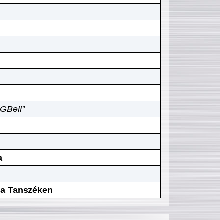
GBell”
a
ika Tanszéken