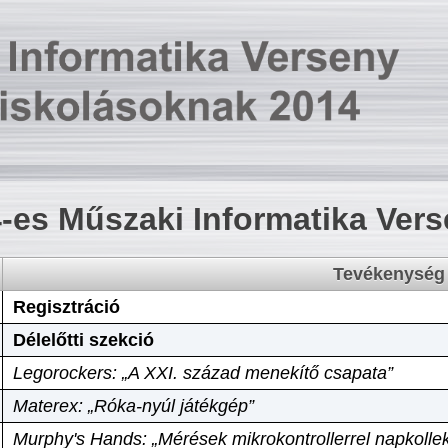
-es Műszaki Informatika Ver
Tevékenység
Regisztráció
Délelőtti szekció
Legorockers: „A XXI. század menekítő csapata”
Materex: „Róka-nyúl játékgép”
Murphy's Hands: „Mérések mikrokontrollerrel napkollek