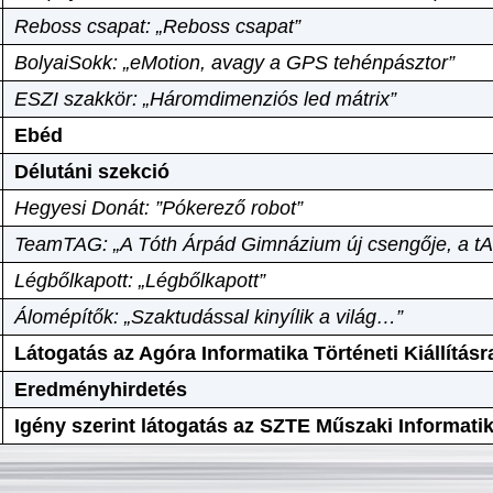
Reboss csapat: „Reboss csapat”
BolyaiSokk: „eMotion, avagy a GPS tehénpásztor”
ESZI szakkör: „Háromdimenziós led mátrix”
Ebéd
Délutáni szekció
Hegyesi Donát: ”Pókerező robot”
TeamTAG: „A Tóth Árpád Gimnázium új csengője, a tA
Légbőlkapott: „Légbőlkapott”
Álomépítők: „Szaktudással kinyílik a világ…”
Látogatás az Agóra Informatika Történeti Kiállításr
Eredményhirdetés
Igény szerint látogatás az SZTE Műszaki Informat