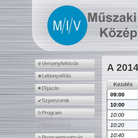
Versenyfelhívás
A 2014
Lebonyolítás
Kezdés
Díjazás
09:00
Szponzorok
10:00
Program
10:00
10:20
Regisztráció
10:40
Programbizottság